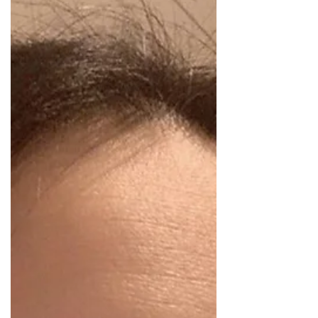
※売り切れました 《現在の在庫》 S:完売 M:
完売 L:11枚（大人サイズ） 白い生地にプリン
ト仕様のバレエデザイン布製マスク。 •速乾仕
様 •抗菌タイプ •UVカット ※ファッションマ
スクのためウイルス等を完全に予防すること
はできかねます。 バレエ...