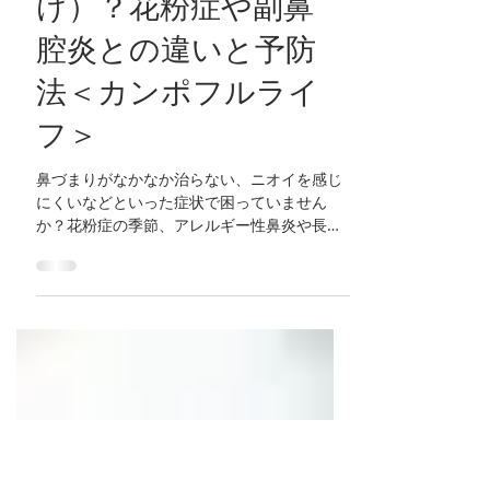
り・嗅覚低下の原因
は鼻茸（はなた
け）？花粉症や副鼻
腔炎との違いと予防
法＜カンポフルライ
フ＞
鼻づまりがなかなか治らない、ニオイを感じ
にくいなどといった症状で困っていません
か？花粉症の季節、アレルギー性鼻炎や長引
く鼻風邪の症状が慢性的に鼻や副鼻腔の粘膜
に炎症を起こし、ポリープ状に突出したやわ
らかい塊（鼻茸・はなたけ）を形成すること
があります。鼻茸とは、鼻腔や副鼻腔にでき
る良性のポリープ（隆起物）のことで、見た
目がキノコのように鼻の中に垂れ下がるため
鼻茸と呼ばれています。