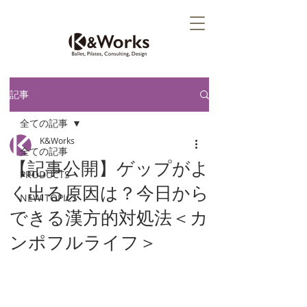
記事
全ての記事
K&Works
全ての記事
【記事公開】ゲップがよ
PRODUCTS
く出る原因は？今日から
NEW TOPICS
できる漢方的対処法＜カ
ンポフルライフ＞