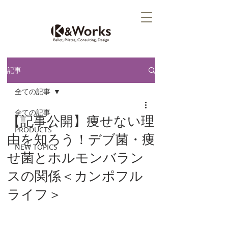
記事
全ての記事
全ての記事
【記事公開】痩せない理
PRODUCTS
由を知ろう！デブ菌・痩
NEW TOPICS
せ菌とホルモンバラン
スの関係＜カンポフル
ライフ＞