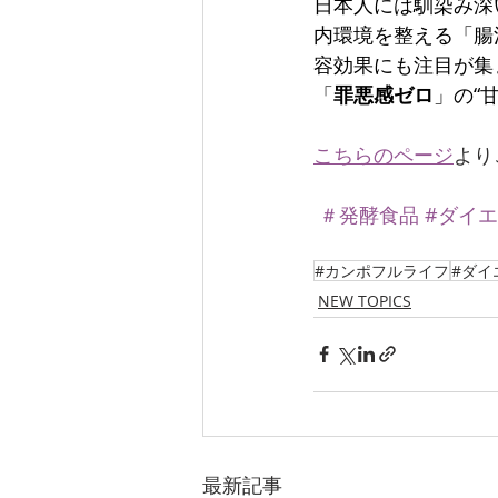
日本人には馴染み深
内環境を整える「腸
容効果にも注目が集
「
罪悪感ゼロ
」の“
こちらのページ
より
＃発酵食品 
#ダイ
#カンポフルライフ
#ダイ
NEW TOPICS
最新記事