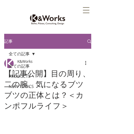
記事
全ての記事
K&Works
全ての記事
【記事公開】目の周り、
PRODUCTS
二の腕、気になるブツ
NEW TOPICS
ブツの正体とは？＜カ
ンポフルライフ＞