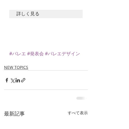
詳しく見る
#バレエ
#発表会
#バレエデザイン
NEW TOPICS
最新記事
すべて表示